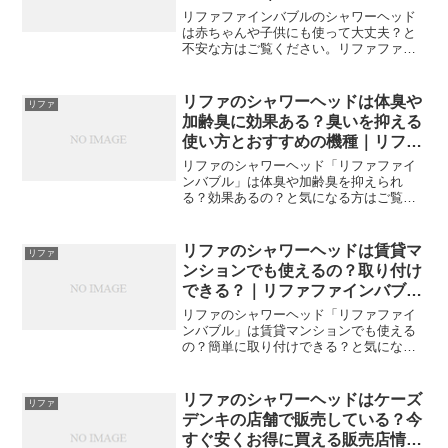
ル・refa
リファファインバブルのシャワーヘッド
は赤ちゃんや子供にも使って大丈夫？と
不安な方はご覧ください。リファファイ
ンバブルは赤ちゃんや子供に使ってよい
か、おすすめの機種・おすすめの理由・
使い方・お得な販売店をご紹介します。
リファのシャワーヘッドは体臭や
リファ
加齢臭に効果ある？臭いを抑える
使い方とおすすめの機種｜リファ
ファインバブル・refa
リファのシャワーヘッド「リファファイ
ンバブル」は体臭や加齢臭を抑えられ
る？効果あるの？と気になる方はご覧く
ださい。ここでは体臭や加齢臭を抑える
効果、体臭や加齢臭を抑える洗い方、体
臭や加齢臭を抑えるのにおすすめの機種
リファのシャワーヘッドは賃貸マ
リファ
をご紹介します。
ンションでも使えるの？取り付け
できる？｜リファファインバブ
ル・refa
リファのシャワーヘッド「リファファイ
ンバブル」は賃貸マンションでも使える
の？簡単に取り付けできる？と気になる
方はご覧ください。賃貸マンションでリ
ファファインバブルを使う前に確認する
こと、取り付ける方法をご紹介します。
リファのシャワーヘッドはケーズ
リファ
デンキの店舗で販売している？今
すぐ安くお得に買える販売店情報