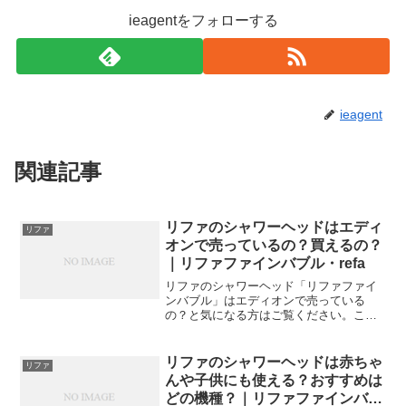
ieagentをフォローする
ieagent
関連記事
リファのシャワーヘッドはエディ
リファ
オンで売っているの？買えるの？
｜リファファインバブル・refa
リファのシャワーヘッド「リファファイ
ンバブル」はエディオンで売っている
の？と気になる方はご覧ください。ここ
ではリファのシャワーヘッドを販売して
いるエディオンの店舗や、取扱や在庫の
心配なしで安く買う方法をご紹介しま
リファのシャワーヘッドは赤ちゃ
リファ
す。
んや子供にも使える？おすすめは
どの機種？｜リファファインバブ