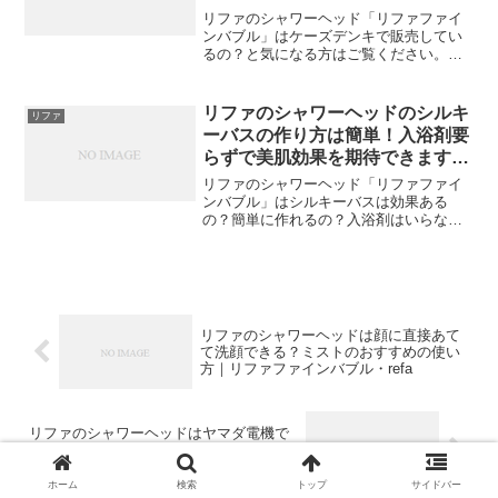
｜リファファインバブル・refa
リファのシャワーヘッド「リファファイ
ンバブル」はケーズデンキで販売してい
るの？と気になる方はご覧ください。こ
こではリファのシャワーヘッドを販売し
ているケーズデンキの店舗や、今すぐ確
実に買えるおすすめの販売店をご紹介し
リファのシャワーヘッドのシルキ
リファ
ます。
ーバスの作り方は簡単！入浴剤要
らずで美肌効果を期待できます｜
リファファインバブル・refa
リファのシャワーヘッド「リファファイ
ンバブル」はシルキーバスは効果ある
の？簡単に作れるの？入浴剤はいらない
の？と気になる方はご覧ください。ここ
ではリファのシャワーヘッドのシルキー
バスの効果、作り方、おすすめの機種を
ご紹介します。
リファのシャワーヘッドは顔に直接あて
て洗顔できる？ミストのおすすめの使い
方｜リファファインバブル・refa
リファのシャワーヘッドはヤマダ電機で
販売しているの？｜リファファインバブ
ル・refa
ホーム
検索
トップ
サイドバー