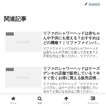
ieagent
関連記事
リファのシャワーヘッドは赤ちゃ
リファ
んや子供にも使える？おすすめは
どの機種？｜リファファインバブ
ル・refa
リファファインバブルのシャワーヘッド
は赤ちゃんや子供にも使って大丈夫？と
不安な方はご覧ください。リファファイ
ンバブルは赤ちゃんや子供に使ってよい
か、おすすめの機種・おすすめの理由・
使い方・お得な販売店をご紹介します。
リファのシャワーヘッドはケーズ
リファ
デンキの店舗で販売している？今
すぐ安くお得に買える販売店情報
｜リファファインバブル・refa
リファのシャワーヘッド「リファファイ
ンバブル」はケーズデンキで販売してい
るの？と気になる方はご覧ください。こ
こではリファのシャワーヘッドを販売し
ているケーズデンキの店舗や、今すぐ確
実に買えるおすすめの販売店をご紹介し
リファのシャワーヘッドは水漏れ
ホーム
検索
トップ
サイドバー
リファ