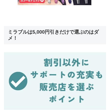
ミラブルは5,000円引きだけで選ぶのはダ
メ！