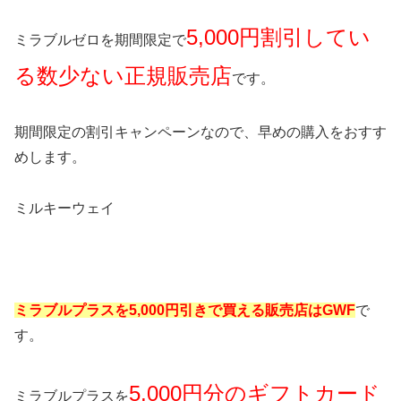
5,000円割引してい
ミラブルゼロを期間限定で
る数少ない正規販売店
です。
期間限定の割引キャンペーンなので、早めの購入をおすす
めします。
ミルキーウェイ
ミラブルプラスを5,000円引きで買える販売店はGWF
で
す。
5,000円分のギフトカード
ミラブルプラスを