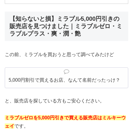
【知らないと損】ミラブル5,000円引きの
販売店を見つけました｜ミラブルゼロ・ミ
ラブルプラス・爽・潤・艶
この前、ミラブルを買おうと思って調べてみたけど
5,000円割引で買えるお店、なんて名前だったっけ？
と、販売店を探している方もご安心ください。
ミラブルゼロを5,000円引きで買える販売店はミルキーウ
ェイ
です。