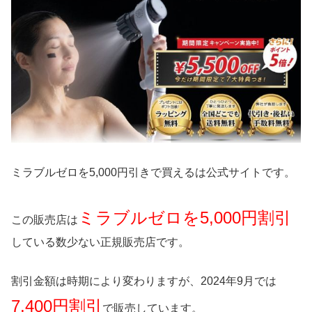
ミラブルゼロを5,000円引きで買えるは公式サイトです。
ミラブルゼロを5,000円割引
この販売店は
している数少ない正規販売店です。
割引金額は時期により変わりますが、2024年9月では
7,400円割引
で販売しています。