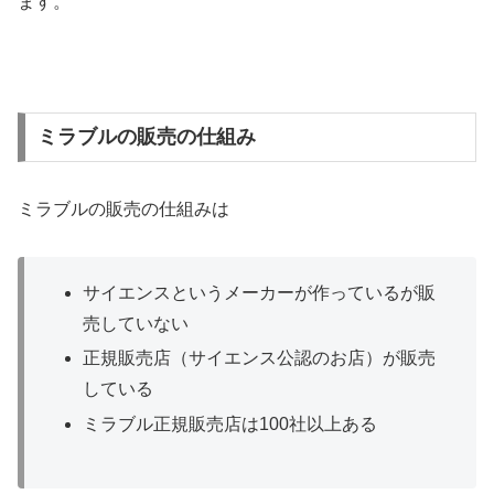
ます。
ミラブルの販売の仕組み
ミラブルの販売の仕組みは
サイエンスというメーカーが作っているが販
売していない
正規販売店（サイエンス公認のお店）が販売
している
ミラブル正規販売店は100社以上ある