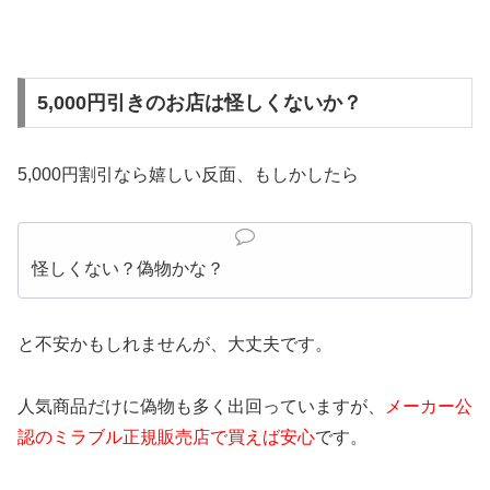
5,000円引きのお店は怪しくないか？
5,000円割引なら嬉しい反面、もしかしたら
怪しくない？偽物かな？
と不安かもしれませんが、大丈夫です。
人気商品だけに偽物も多く出回っていますが、
メーカー公
認のミラブル正規販売店で買えば安心
です。