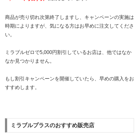
商品が売り切れ次第終了しますし、キャンペーンの実施は
時期によりますが、気になる方はお早めに注文してくださ
い。
ミラブルゼロで5,000円割引しているお店は、他ではなか
なか見つかりません。
もし割引キャンペーンを開催していたら、早めの購入をお
すすめします。
ミラブルプラスのおすすめ販売店