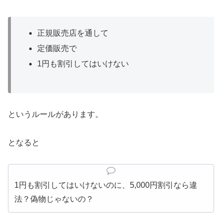
正規販売店を通して
定価販売で
1円も割引してはいけない
というルールがあります。
となると
1円も割引してはいけないのに、5,000円割引なら違
法？偽物じゃないの？