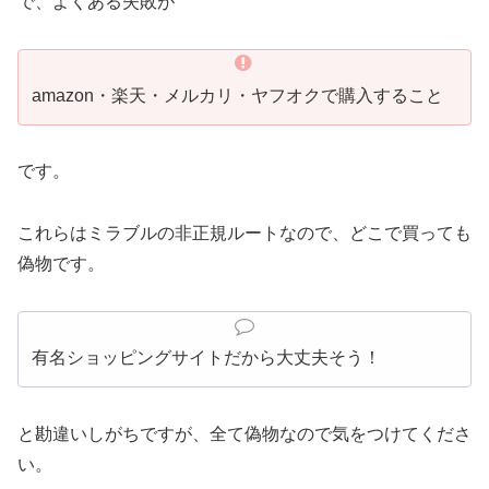
で、よくある失敗が
amazon・楽天・メルカリ・ヤフオクで購入すること
です。
これらはミラブルの非正規ルートなので、どこで買っても
偽物です。
有名ショッピングサイトだから大丈夫そう！
と勘違いしがちですが、全て偽物なので気をつけてくださ
い。