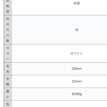
出
50度
角
度
吐
出
穴
16
の
数
カ
ラ
ホワイト
ー
全
220mm
長
全
110mm
幅
重
約350g
さ
塩