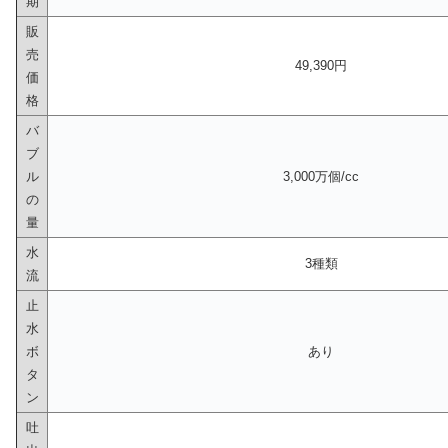
期
販
売
49,390円
価
格
バ
ブ
ル
3,000万個/cc
の
量
水
3種類
流
止
水
ボ
あり
タ
ン
吐