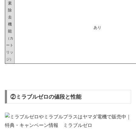
素
除
去
機
あり
能
（カ
ート
リッ
ジ）
②ミラブルゼロの値段と性能